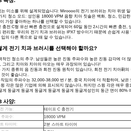
3 특징:
는 미소를 위해 설계되었습니다: Miroooo의 전기 브러쉬는 치아 위생
가지 청소 모드: 성인용 18000 VPM 음향 치아 칫솔은 백화, 청소, 
이 가장 좋아하는 하나를 선택할 수 있습니다.
 충전:C형 유선 빠른 충전으로 설계되어 60일 동안 2시간의 빠른 충전,
 편리함: 우리의 전기 치과 브러쉬는 IPX7 방수이기 때문에 손쉽게 사용 
 입의 다른 쪽으로 갈 때 알 수 있습니다..
떻게 전기 치과 브러시를 선택해야 할까요?
력적인 청소의 추구: 남성들은 높은 진동 주파수와 높은 진동 감각에 더 많
, 그리고 치아와 치아의 마모는 매우 과장되어 있습니다!
 두 가지 종류의 음 진동과 회전 진동 원칙이 있습니다, 회전 전기 치아刷
 것이 좋습니다..
 움직임의 주파수는 32,000-38,000 번 / 분, 중국 치아에 더 적합하며,
 스윙 각은 많은 기업에 의해 표시되지 않습니다, 하지만 스윙 각은 매우 중
글게 둥글게 둥글게 둥글게 둥글게 둥글게 둥글게성인의 둥근 면이 80%
3 사양
:
전 가능:
테이프 C 충전기
 주파수:
18000 VPM
트 타이머:
2분 스마트 타이머