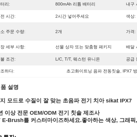
터리:
800mAh 리튬 배터리
내구 
전 시간:
2시간 넣어주세요
색상:
소 주문 수량:
2개
가격:
장 세부 사항:
선물 상자 또는 맞춤형 패키지
배달 
불 조건:
L/C, T/T, 웨스턴 유니온
공급 
조하다:
초고화이트닝 음파 전동칫솔
, 
IPX7
품 설명
지 모드로 수질이 잘 맞는 초음파 전기 치아 sikat IPX7
년 이상 전문 OEM/ODM 전기 칫솔 제조사
Y E-Brush를 커스터마이즈하세요.
좋아하는 색상, 그래픽,