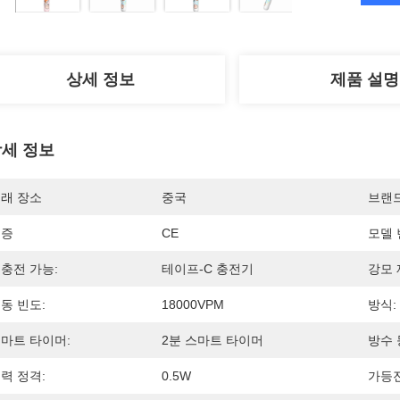
상세 정보
제품 설명
세 정보
래 장소
중국
브랜
인증
CE
모델 
충전 가능:
테이프-C 충전기
강모 
동 빈도:
18000VPM
방식:
마트 타이머:
2분 스마트 타이머
방수 
력 정격:
0.5W
가등전