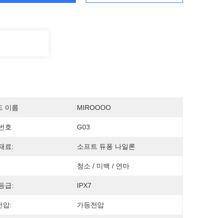
드 이름
MIROOOO
번호
G03
재료:
소프트 듀퐁 나일론
청소 / 미백 / 연마
등급:
IPX7
압:
가등전압