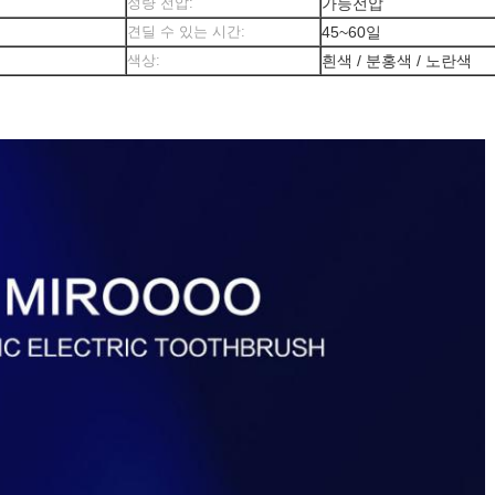
정량 전압:
가등전압
견딜 수 있는 시간:
45~60일
색상:
흰색 / 분홍색 / 노란색