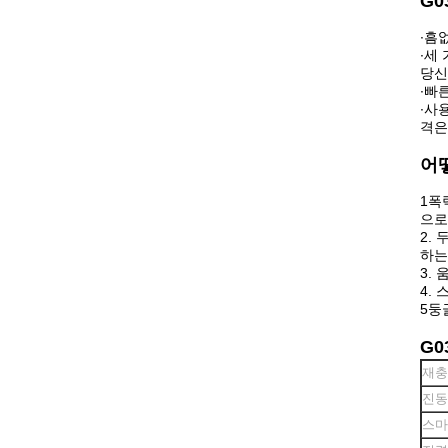
G0
∙
흠없
∙
세 
당신
∙
빠른
∙
사용
격은
어
1폭
으로
2.
하는
3.
4.
5둥
G0
재충
진동
스마