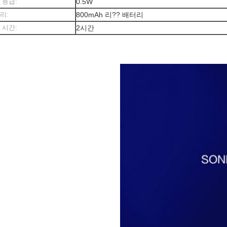
 등급:
0.5W
리:
800mAh 리?? 배터리
 시간:
2시간