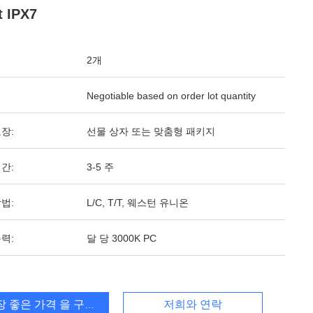
t IPX7
2개
Negotiable based on order lot quantity
장:
선물 상자 또는 맞춤형 패키지
간:
3-5 주
법:
L/C, T/T, 웨스턴 유니온
력:
달 당 3000K PC
장 좋은 가격 을 구하라
저희와 연락