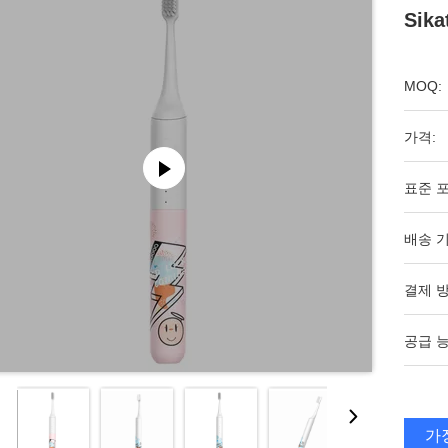
Sika
MOQ:
가격:
표준 포
배송 기
결제 방
공급 능
가