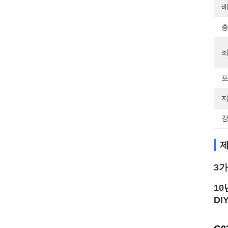
배
충
최
포
지
강
제
3가
10
DI