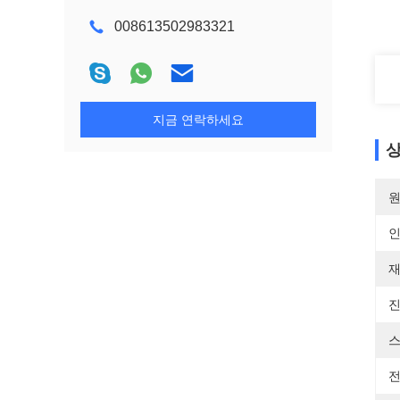
008613502983321
지금 연락하세요
상
원
재
진
스
전