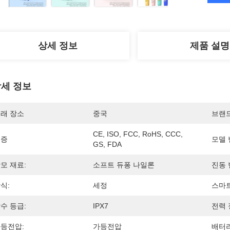
상세 정보
제품 설명
세 정보
래 장소
중국
브랜
CE, ISO, FCC, RoHS, CCC, 
인증
모델 
GS, FDA
모 재료:
소프트 듀퐁 나일론
진동 
식:
세정
스마트
수 등급:
IPX7
전력 
등전압:
가등전압
배터리