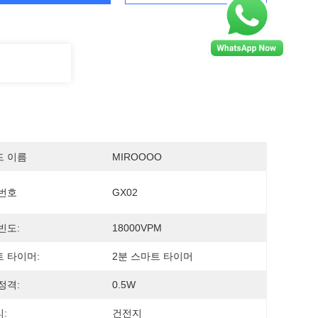
드 이름
MIROOOO
번호
GX02
빈도:
18000VPM
 타이머:
2분 스마트 타이머
정격:
0.5W
:
건전지