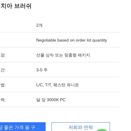
 치아 브러쉬
2개
Negotiable based on order lot quantity
장:
선물 상자 또는 맞춤형 패키지
간:
3-5 주
법:
L/C, T/T, 웨스턴 유니온
력:
달 당 3000K PC
장 좋은 가격 을 구하라
저희와 연락