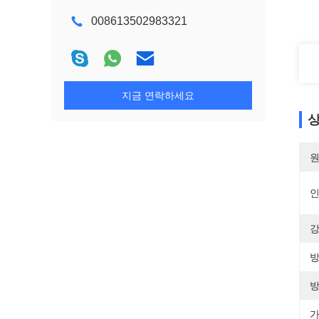
008613502983321
지금 연락하세요
상
원
강
방
방
가