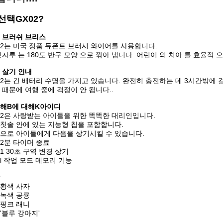
 선택
GX
02?
 브러쉬 브리스
02는 미국 정품 듀폰트 브러시 와이어를 사용합니다.
빗자루 는 180도 반구 모양 으로 깎아 냅니다. 어린이 의 치아 를 효율적 
 살기 인내
02는 긴 배터리 수명을 가지고 있습니다. 완전히 충전하는 데 3시간밖에 
 때문에 여행 중에 걱정이 안 됩니다..
해
B
에 대해
K
아이디
02은 사랑받는 아이들을 위한 똑똑한 대리인입니다.
칫솔 안에 있는 지능형 칩을 포함합니다.
으로 아이들에게 다음을 상기시킬 수 있습니다.
2분 타이머 종료
1 30초 구역 변경 상기
l 작업 모드 메모리 기능
황색 사자
녹색 공룡
핑크 래니
'블루 강아지'