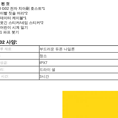
 된 것
l G02 전자 치아刷 호스트*1
이빨 칫솔 머리*2
데이터 케이블*1
웃긴 스티커/네임 스티커*2
어린이 시계 일기
1 파프 붓기
:
02 사양
루 재료:
부드러운 듀폰 나일론
:
청소
성급:
IPX7
리:
드라이 셀
 시간:
3시간