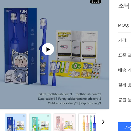
소닉
MOQ:
가격:
표준 포
배송 기
결제 방
공급 능
가