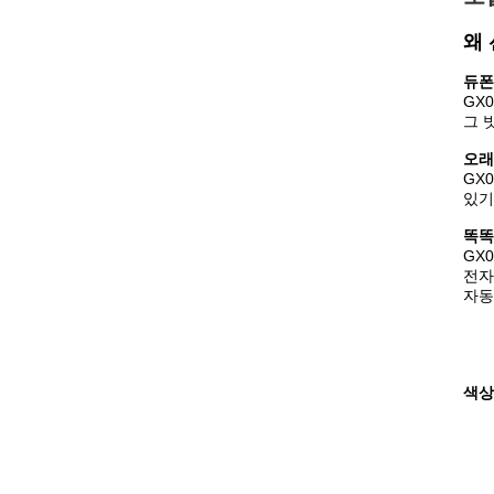
왜
듀폰
GX
그 
오래
GX
있기
똑똑
GX
전자
자동
색상