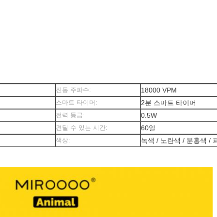
진동 주파수:
18000 VPM
스마트 타이머:
2분 스마트 타이머
전력 등급:
0.5W
견딜 수 있는 시간:
60일
색상:
녹색 / 노란색 / 분홍색 /