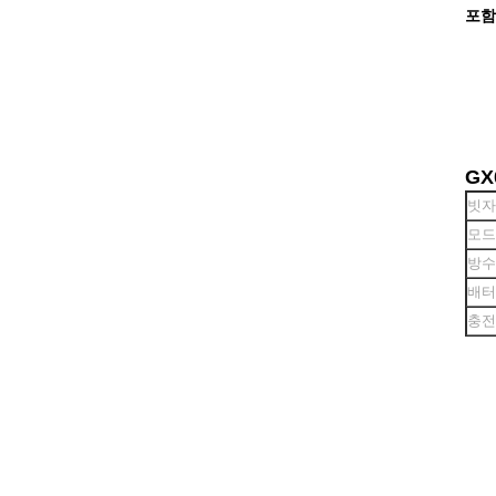
포함
GX
빗자
모드
방수
배터
충전