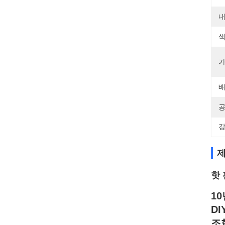
내
색
가
배
공
강
제
핫
1
D
조합