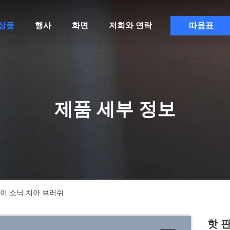
상품
행사
화면
저희와 연락
따옴표
제품 세부 정보
아이 소닉 치아 브러쉬
핫 