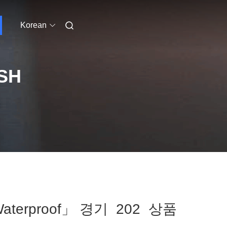
Korean
SH
h Waterproof」 경기 202 상품