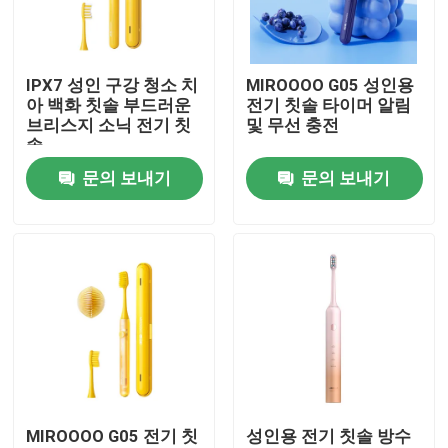
우리 에 관한 것
IPX7 성인 구강 청소 치
MIROOOO G05 성인용
아 백화 칫솔 부드러운
전기 칫솔 타이머 알림
공장 투어
브리스지 소닉 전기 칫
및 무선 충전
솔
문의 보내기
문의 보내기
품질 관리
저희와 연락
인용 을 요청 하십시오
호출중 전동 치솔
MIROOOO G05 전기 칫
성인용 전기 칫솔 방수
방수 전동 치솔