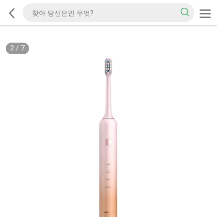
2
/
7