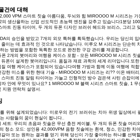
 물건에 대해
42,000 VPM 스마트 칫솔 아름다움, 두뇌와 힘 MIROOOO M 시리즈
42의 생산을하는 산업 선도적인 초능력 엔진을 갖추고 있습니다1분당 1000
 스마트 진동 타이머, 두 개의 듀폰 디자인 브러쉬 헤드와 브리스, 그리고 
FDA의 승인을 받았고 7개의 외모 특허를 획득했습니다. 우리는 당신의 
 줄이는 데 효과적 인 것으로 나타났습니다. 미루오 M 시리즈는 단순히 
하는 방법을 포함한 독특한 모드로 완전한 구강 관리를 제공합니다.
듀폰 2개의 붓머리와 여행용 케이스 포함 - 모든 MIROOOO M 시리즈 
 듀폰이 설계한 붓머리입니다. 품질과 재료 과학의 세계 리더입니다.또한 
껍질 여행 케이스가 포함되어 있습니다여행 가방과 함께 이동 여행에 적합
건강한 미소를 위한 현대 기술 - MIROOOO M 시리즈는 리?? 이온 배터리,
 스마트 진동 알림 타이머는 가늘고 인형적인 방수 검은색 사틴 손잡이에
상자 안에 무엇이 있나요? 1 MIROOOO M 블랙 시리즈 스마트 칫솔, 1 무
및 지원 연락처 설명서.
징
를 위해 설계되었습니다: 미로우의 전기 브러쉬는 치아 위생 일상에서 
는 사람들의 꿈이 현실이 됩니다..
 세트: 우리의 초음파 칫솔은 무선 충전 케이블, 두 개의 듀폰 칫솔 머리
의 청소 모드: 성인용 42,000VPM 음향 칫솔에는 흰색, 청소, 민감한 
번갈아 또는 원하는 결과를 얻기 위해 당신이 가장 좋아하는 하나를 선택할