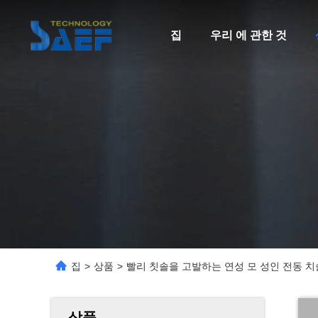
집
우리 에 관한 것
집
>
상품
>
빨리 칫솔을 고발하는 연성 모 성인 전동 치솔
상품