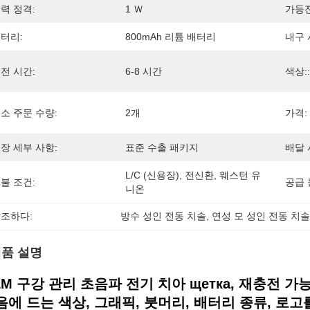
력 정격:
1 Ｗ
가등전
터리:
800mAh 리튬 배터리
내구 
전 시간:
6-8 시간
색상::
소 주문 수량:
2개
가격:
장 세부 사항:
표준 수출 패키지
배달 
L/C (신용장), 전신환, 웨스턴 유
불 조건:
공급 
니온
조하다:
방수 성인 전동 치솔
, 
연성 모 성인 전동 치
품 설명
EM 구강 관리 초음파 전기 치아 щетка, 재충전 가능
음에 드는 색상, 그래픽, 붓머리, 배터리 종류, 로