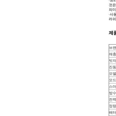
∙
프리
것은
의미
∙
사용
러쉬
제
브랜
재충
빗자
진동
모델
모드
스마
방수
전력
정량
배터