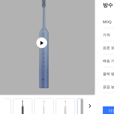
방수 
MOQ:
가격:
표준 포
배송 기
결제 방
공급 능
가