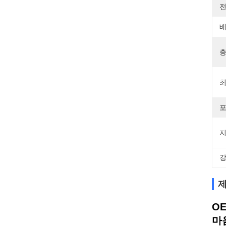
전
배
충
최
포
지
강
제
O
마