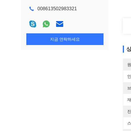
008613502983321
지금 연락하세요
상
원
브
재
진
스