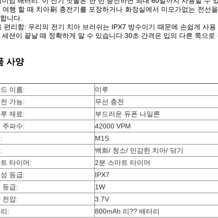
미엄 배터리: 이 전기 칫솔은 한 번 충전하면 최대 60일까지 사용할 수
 여행 할 때 치아刷 충전기를 포장하거나 화장실에서 미모가없는 전선을
합니다.
 편리함: 우리의 전기 치아 브러쉬는 IPX7 방수이기 때문에 손쉽게 사용
 세션이 끝날 때 정확하게 알 수 있습니다.30초 간격은 입의 다른 쪽으로 갈
품 사양
드 이름:
미루
전 가능:
무선 충전
루 재료:
부드러운 듀폰 나일론
 주파수:
42000 VPM
:
M1S
:
백화/ 청소/ 민감한 치아/ 닦기
트 타이머:
2분 스마트 타이머
성 등급:
IPX7
 등급:
1W
 전압:
3.7V
리:
800mAh 리?? 배터리