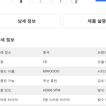
상세 정보
제품 설명
세 정보
래 장소
중국
브랜
인증
CE
모델 
랜드 이름:
MIROOOO
시리즈
충전 가능:
무선 충전
강모 
동 빈도:
42000 VPM
방식:
마트 타이머:
2분 스마트 타이머
방수 