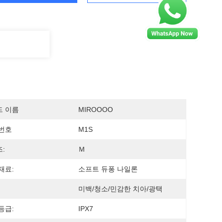
드 이름
MIROOOO
번호
M1S
:
Ｍ
재료:
소프트 듀퐁 나일론
미백/청소/민감한 치아/광택
등급:
IPX7