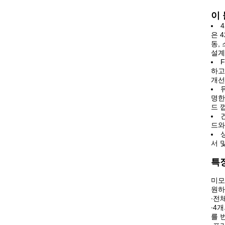
이
은 
동,
설계
하고
개선
명한
드 
드와
서 
특
미모
원하
∙
전체
∙
4개
를 