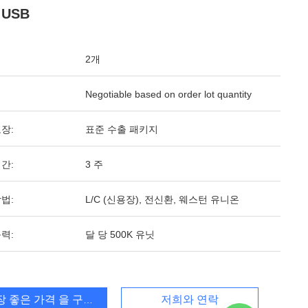
USB
2개
Negotiable based on order lot quantity
장:
표준 수출 패키지
간:
3 주
법:
L/C (신용장), 전신환, 웨스턴 유니온
력:
달 당 500K 유닛
장 좋은 가격 을 구하라
저희와 연락