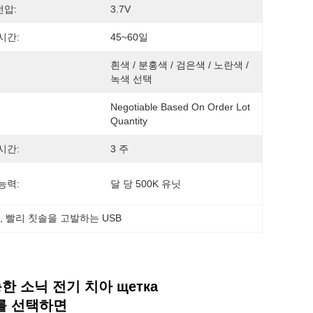
압:
3.7V
시간:
45~60일
흰색 / 분홍색 / 검은색 / 노란색 / 
녹색 선택
Negotiable Based On Order Lot 
Quantity
시간:
3 주
능력:
달 당 500K 유닛
솔
, 
빨리 칫솔을 고발하는 USB
한 소닉 전기 치아 щетка
고를 선택하면