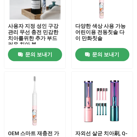
우리 에 관한 것
사용자 지정 성인 구강
다양한 색상 사용 가능
관리 무선 충전 민감한
어린이용 전동칫솔 다
공장 투어
치아를위한 추가 부드
이 만화칫솔
러운 치아 붓
문의 보내기
문의 보내기
품질 관리
저희와 연락
인용 을 요청 하십시오
호출중 전동 치솔
OEM 스마트 재충전 가
자외선 살균 치아刷, Q-
방수 전동 치솔