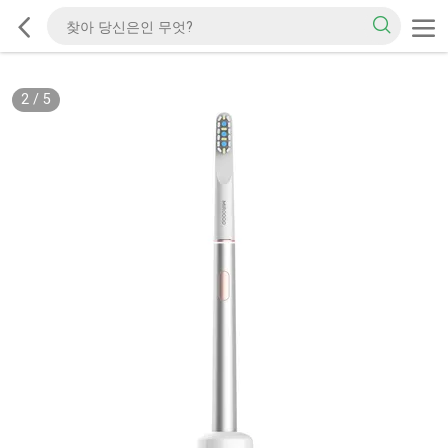
2
/
5