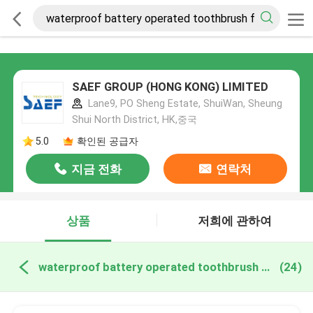
SAEF GROUP (HONG KONG) LIMITED
Lane9, PO Sheng Estate, ShuiWan, Sheung
Shui North District, HK,중국
5.0
확인된 공급자
지금 전화
연락처
상품
저희에 관하여
waterproof battery operated toothbrush for adults 온라인 제조
(24)