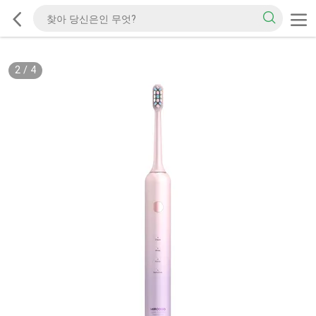
2
/
4