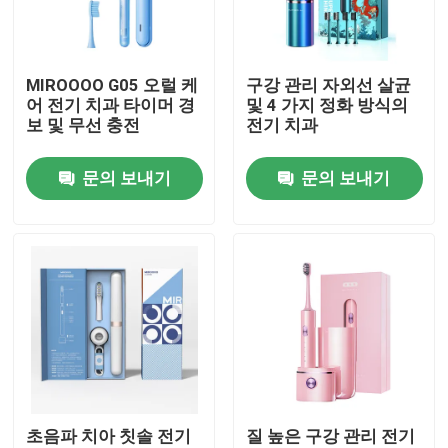
우리 에 관한 것
MIROOOO G05 오럴 케
구강 관리 자외선 살균
어 전기 치과 타이머 경
및 4 가지 정화 방식의
공장 투어
보 및 무선 충전
전기 치과
문의 보내기
문의 보내기
품질 관리
저희와 연락
인용 을 요청 하십시오
호출중 전동 치솔
초음파 치아 칫솔 전기
질 높은 구강 관리 전기
방수 전동 치솔