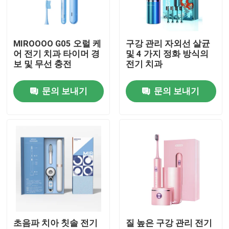
우리 에 관한 것
MIROOOO G05 오럴 케
구강 관리 자외선 살균
어 전기 치과 타이머 경
및 4 가지 정화 방식의
공장 투어
보 및 무선 충전
전기 치과
문의 보내기
문의 보내기
품질 관리
저희와 연락
인용 을 요청 하십시오
호출중 전동 치솔
초음파 치아 칫솔 전기
질 높은 구강 관리 전기
방수 전동 치솔