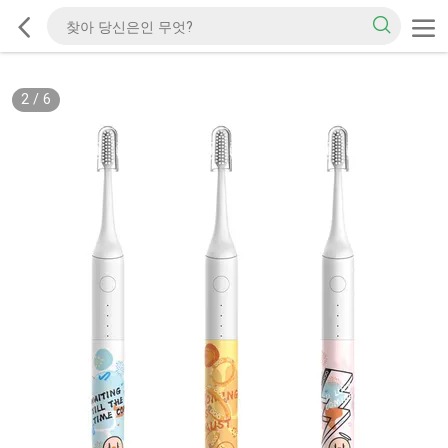
2
/
6