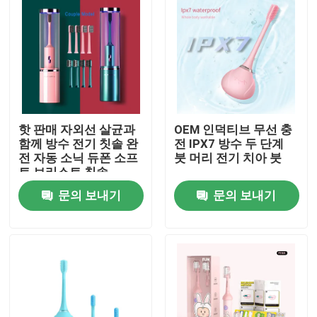
핫 판매 자외선 살균과
OEM 인덕티브 무선 충
함께 방수 전기 칫솔 완
전 IPX7 방수 두 단계
전 자동 소닉 듀폰 소프
붓 머리 전기 치아 붓
트 브리스트 칫솔
문의 보내기
문의 보내기
집
제품
비디오