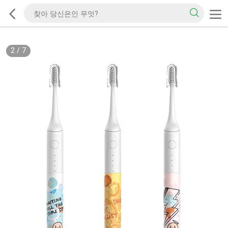
2
/
7