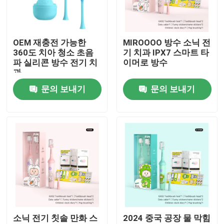
우리 에 관한 것
OEM 재충전 가능한
MIROOOO 방수 소닉 전
360도 치아 청소 초음
기 치과 IPX7 스마트 타
공장 투어
파 실리콘 방수 전기 치
이머로 방수
과
문의 보내기
문의 보내기
품질 관리
저희와 연락
인용 을 요청 하십시오
호출중 전동 치솔
소닉 전기 칫솔 만화 스
2024 중국 공장 물 막힘
방수 전동 치솔