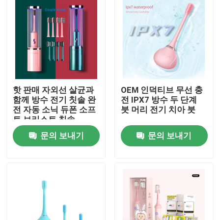
핫 판매 자외선 살균과
OEM 인덕티브 무선 충
함께 방수 전기 칫솔 완
전 IPX7 방수 두 단계
전 자동 소닉 듀폰 소프
붓 머리 전기 치아 붓
트 브리스트 칫솔
문의 보내기
문의 보내기
집
제품
비디오