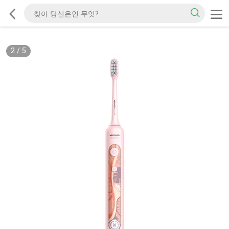
2
/
5