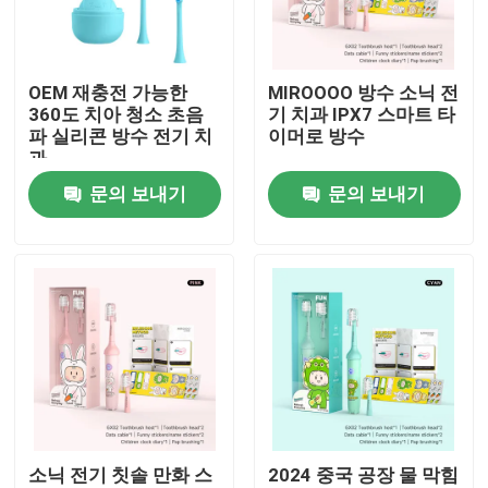
우리 에 관한 것
OEM 재충전 가능한
MIROOOO 방수 소닉 전
360도 치아 청소 초음
기 치과 IPX7 스마트 타
공장 투어
파 실리콘 방수 전기 치
이머로 방수
과
문의 보내기
문의 보내기
품질 관리
저희와 연락
인용 을 요청 하십시오
호출중 전동 치솔
소닉 전기 칫솔 만화 스
2024 중국 공장 물 막힘
방수 전동 치솔